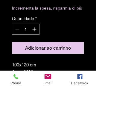
Incrementa la spesa, risparmia di più
Quantidade
*
Adicionar ao carrinho
100x120 cm
Anno 2022
Acrilico su tela
Phone
Email
Facebook
Spedizione gratuita
© 2021 por Karen Lojelo