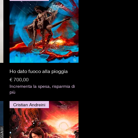
Visualização rápida
Ho dato fuoco alla pioggia
Preço
€ 700,00
Incrementa la spesa, risparmia di
più
Cristian Andreini