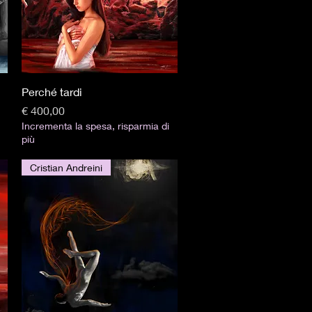
Visualização rápida
Perché tardi
Preço
€ 400,00
Incrementa la spesa, risparmia di
più
Cristian Andreini