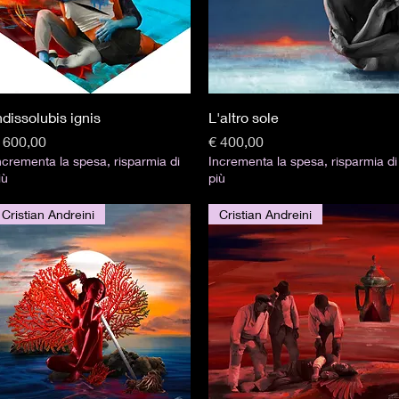
Visualização rápida
Visualização rápida
ndissolubis ignis
L'altro sole
reço
Preço
 600,00
€ 400,00
ncrementa la spesa, risparmia di
Incrementa la spesa, risparmia di
iù
più
Cristian Andreini
Cristian Andreini