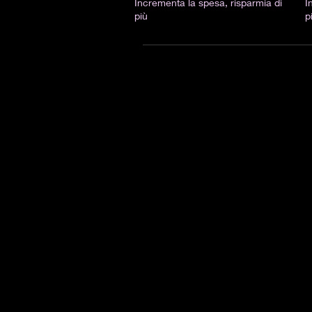
Incrementa la spesa, risparmia di
I
più
p