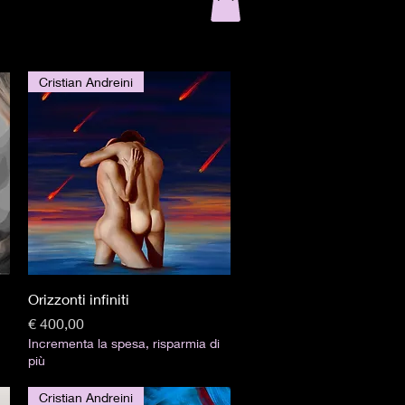
Cristian Andreini
Visualização rápida
Orizzonti infiniti
Preço
€ 400,00
Incrementa la spesa, risparmia di
più
Cristian Andreini