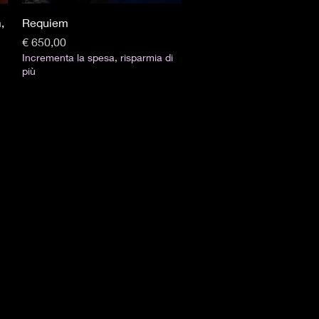
Visualização rápida
,
Requiem
Preço
€ 650,00
Incrementa la spesa, risparmia di
più