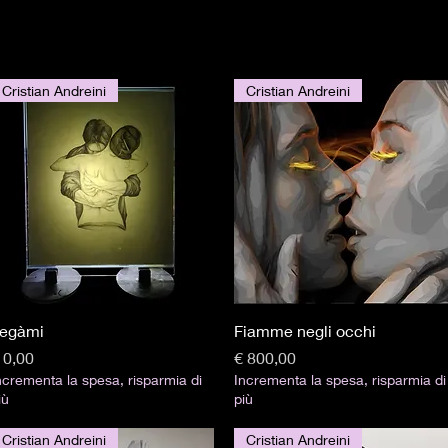
Cristian Andreini
Cristian Andreini
Visualização rápida
Visualização rápida
egàmi
Fiamme negli occhi
reço
Preço
 0,00
€ 800,00
ncrementa la spesa, risparmia di
Incrementa la spesa, risparmia di
iù
più
Cristian Andreini
Cristian Andreini