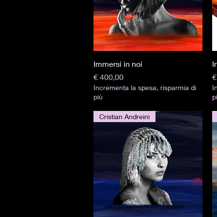
Visualização rápida
Immersi in noi
I
Preço
P
€ 400,00
€
Incrementa la spesa, risparmia di
I
più
p
Cristian Andreini