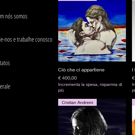
m nós somos
ie-nos e trabalhe conosco
tatos
Visualização rápida
Ciò che ci appartiene
I
Preço
P
€ 400,00
€
Incrementa la spesa, risparmia di
I
erale
più
p
Cristian Andreini