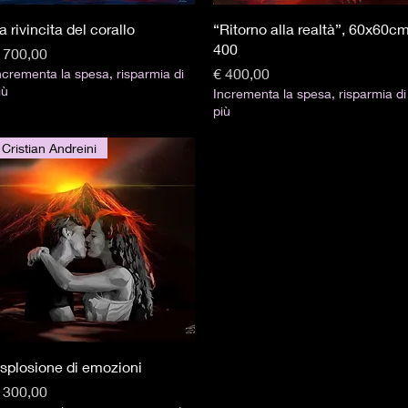
Visualização rápida
Visualização rápida
a rivincita del corallo
“Ritorno alla realtà”, 60x60cm
400
reço
 700,00
Preço
€ 400,00
ncrementa la spesa, risparmia di
iù
Incrementa la spesa, risparmia di
più
Cristian Andreini
Visualização rápida
splosione di emozioni
reço
 300,00