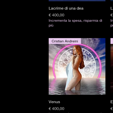
Visualização rápida
Lacrime di una dea
L
Preço
P
€ 400,00
€
Incrementa la spesa, risparmia di
I
più
p
Cristian Andreini
Visualização rápida
Venus
E
Preço
P
€ 400,00
€