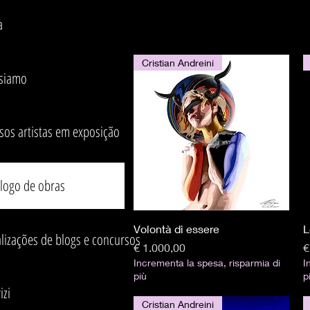
a
Cristian Andreini
 siamo
sos artistas em exposição
álogo de obras
Visualização rápida
Volontà di essere
L
lizações de blogs e concursos
Preço
P
€ 1.000,00
€
Incrementa la spesa, risparmia di
I
più
p
izi
Cristian Andreini