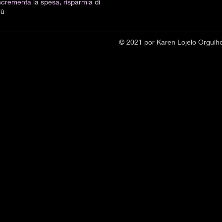
ncrementa la spesa, risparmia di
iù
© 2021 por Karen Lojelo Orgul