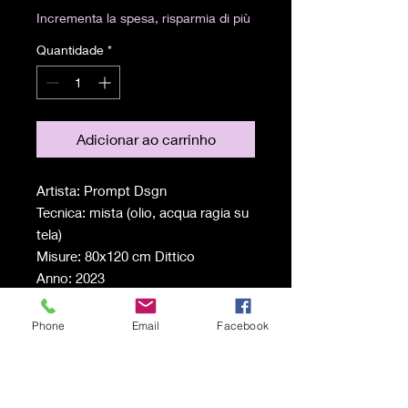
Incrementa la spesa, risparmia di più
Quantidade
*
Adicionar ao carrinho
Artista: Prompt Dsgn
Tecnica: mista (olio, acqua ragia su
tela)
Misure: 80x120 cm Dittico
Anno: 2023
Phone
Email
Facebook
Spedizione a carico del
destinatario