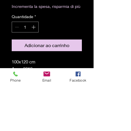
Incrementa la spesa, risparmia di più
Quantidade
*
Adicionar ao carrinho
100x120 cm
Anno 2010
Acrilico su tela
Phone
Email
Facebook
Spedizione gratuita
© 2021 por Karen Lojelo