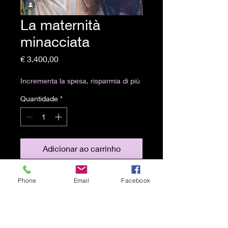
La maternità
minacciata
Preço
€ 3.400,00
Incrementa la spesa, risparmia di più
Quantidade
*
Adicionar ao carrinho
Olio e tempera grassa su tela
Phone
Email
Facebook
70x100 cm 2004
Spedizione gratuita