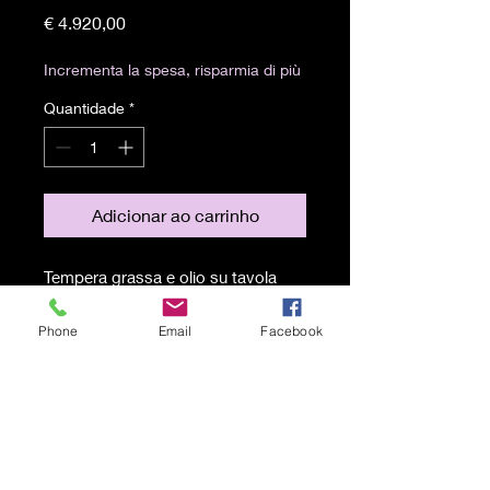
Preço
€ 4.920,00
Incrementa la spesa, risparmia di più
Quantidade
*
Adicionar ao carrinho
Tempera grassa e olio su tavola
(61x62)
Phone
Email
Facebook
Spedizione gratuita in tutto il
mondo