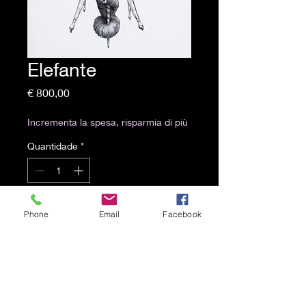
Elefante
Preço
€ 800,00
Incrementa la spesa, risparmia di più
Quantidade
*
Adicionar ao carrinho
Phone
Email
Facebook
48x33 cm
Matita su carta