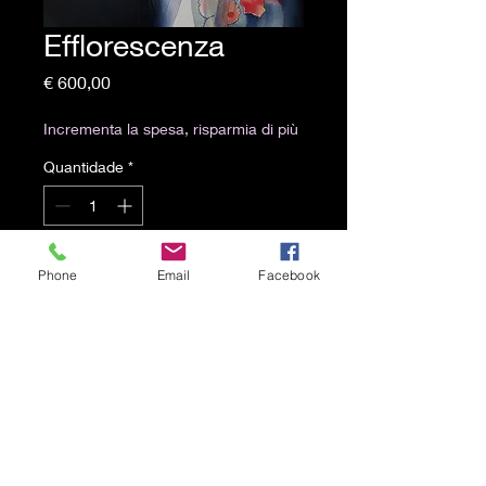
Efflorescenza
Preço
€ 600,00
Incrementa la spesa, risparmia di più
Quantidade
*
Adicionar ao carrinho
Phone
Email
Facebook
cm 25x30, acrilico su tela
© 2021 por Karen Lojelo
Orgulhosamente criado