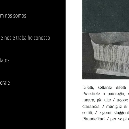
m nós somos
ie-nos e trabalhe conosco
tatos
erale