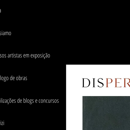
a
 siamo
sos artistas em exposição
álogo de obras
lizações de blogs e concursos
izi