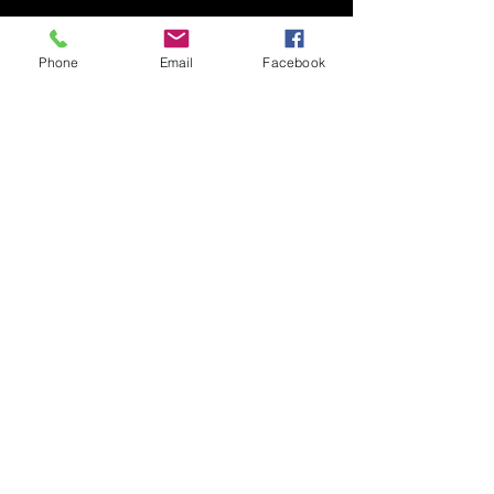
Una figura femminile viene distratta
Phone
Email
Facebook
dall'arrivo di una farfalla, segnale di
rinascita e rigenerazione, il colore
blu dona dinamicità all'opera.
Spedizione a carico del
destinatario
© 2021 por Karen Lojelo
Orgulhosamente criado
com
Wix.com