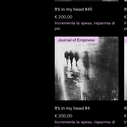
Visualização rápida
It’s in my head #45
I
Preço
P
€ 200,00
€
Incrementa la spesa, risparmia di
I
più
p
Journal of Empiness
Visualização rápida
It’s in my head #4
I
Preço
P
€ 200,00
€
Incrementa la spesa, risparmia di
I