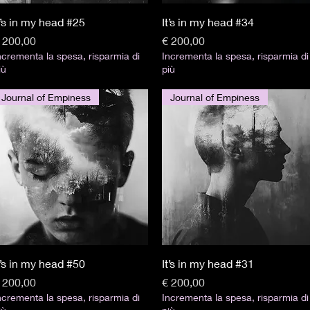
Visualização rápida
Visualização rápida
t’s in my head #25
It’s in my head #34
reço
Preço
 200,00
€ 200,00
ncrementa la spesa, risparmia di
Incrementa la spesa, risparmia di
iù
più
Journal of Empiness
Journal of Empiness
Visualização rápida
Visualização rápida
t’s in my head #50
It’s in my head #31
reço
Preço
 200,00
€ 200,00
ncrementa la spesa, risparmia di
Incrementa la spesa, risparmia di