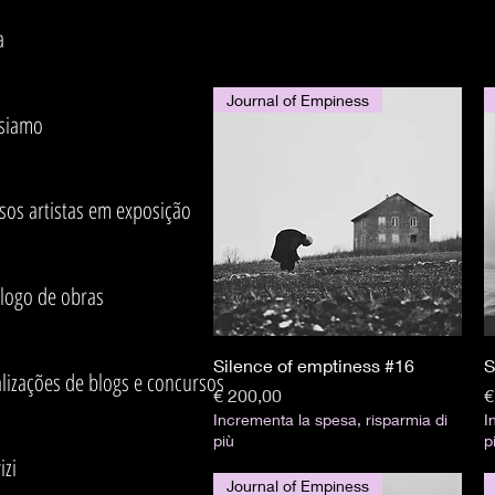
a
Journal of Empiness
 siamo
sos artistas em exposição
álogo de obras
Visualização rápida
Silence of emptiness #16
S
lizações de blogs e concursos
Preço
P
€ 200,00
€
Incrementa la spesa, risparmia di
I
più
p
izi
Journal of Empiness