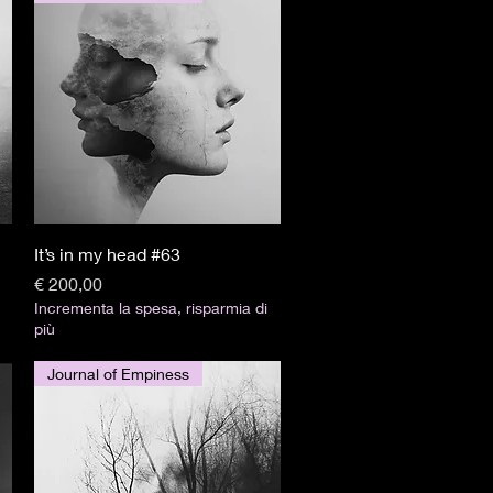
Visualização rápida
It’s in my head #63
Preço
€ 200,00
Incrementa la spesa, risparmia di
più
Journal of Empiness