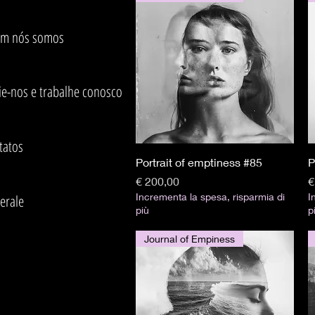
m nós somos
ie-nos e trabalhe conosco
tatos
Visualização rápida
Portrait of emptiness #85
P
Preço
P
€ 200,00
€
Incrementa la spesa, risparmia di
I
erale
più
p
Journal of Empiness