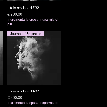
Visualização rápida
It’s in my head #32
Preço
€ 200,00
Incrementa la spesa, risparmia di
più
Journal of Empiness
Visualização rápida
It’s in my head #37
Preço
€ 200,00
Incrementa la spesa, risparmia di