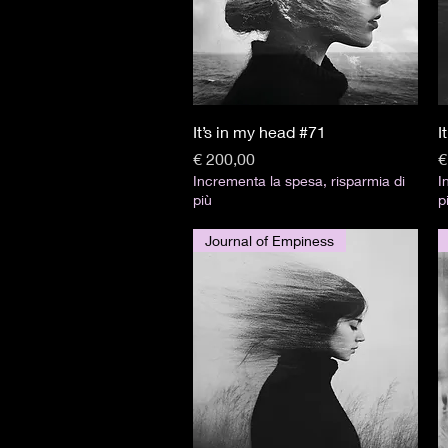
Visualização rápida
It’s in my head #71
I
Preço
P
€ 200,00
€
Incrementa la spesa, risparmia di
I
più
p
Journal of Empiness