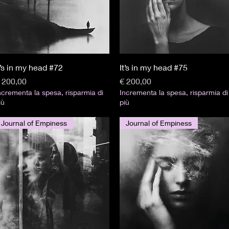
Visualização rápida
Visualização rápida
t’s in my head #72
It’s in my head #75
reço
Preço
 200,00
€ 200,00
ncrementa la spesa, risparmia di
Incrementa la spesa, risparmia di
iù
più
Journal of Empiness
Journal of Empiness