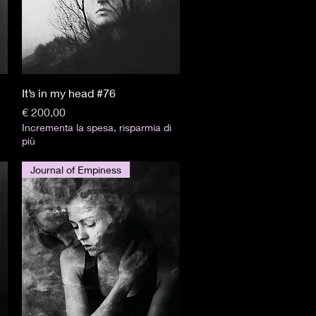
Visualização rápida
It’s in my head #76
Preço
€ 200,00
Incrementa la spesa, risparmia di
più
Journal of Empiness