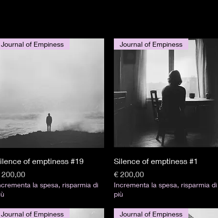
Journal of Empiness
Journal of Empiness
Visualização rápida
Visualização rápida
ilence of emptiness #19
Silence of emptiness #1
reço
Preço
 200,00
€ 200,00
ncrementa la spesa, risparmia di
Incrementa la spesa, risparmia di
iù
più
Journal of Empiness
Journal of Empiness