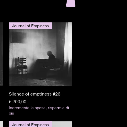
Journal of Empiness
Visualização rápida
Silence of emptiness #26
Preço
€ 200,00
Incrementa la spesa, risparmia di
più
Journal of Empiness