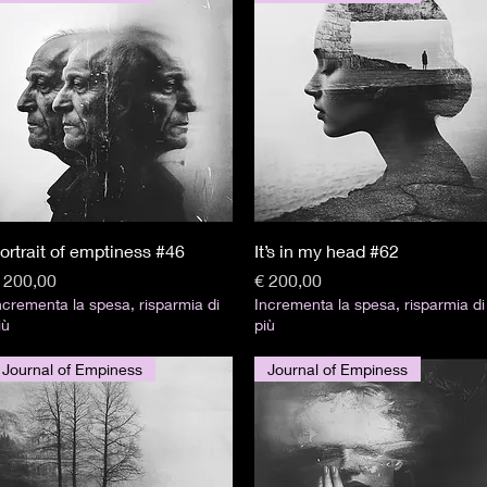
Visualização rápida
Visualização rápida
ortrait of emptiness #46
It’s in my head #62
reço
Preço
 200,00
€ 200,00
ncrementa la spesa, risparmia di
Incrementa la spesa, risparmia di
iù
più
Journal of Empiness
Journal of Empiness