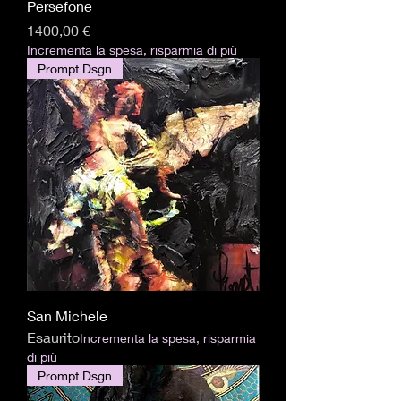
Persefone
Prezzo
1400,00 €
Incrementa la spesa, risparmia di più
Prompt Dsgn
San Michele
Esaurito
Incrementa la spesa, risparmia
di più
Prompt Dsgn