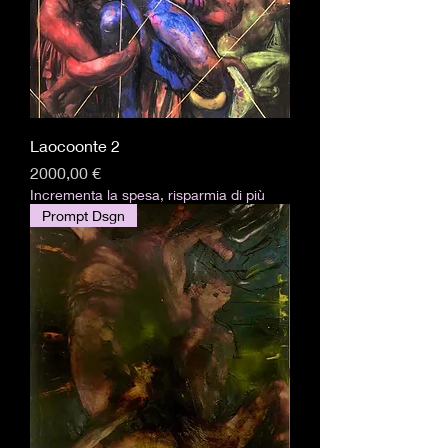
Laocoonte 2
Prezzo
2000,00 €
Incrementa la spesa, risparmia di più
Prompt Dsgn