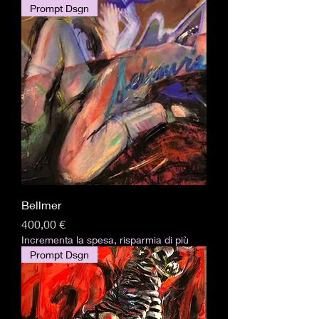
Prompt Dsgn
Bellmer
Prezzo
400,00 €
Incrementa la spesa, risparmia di più
Prompt Dsgn