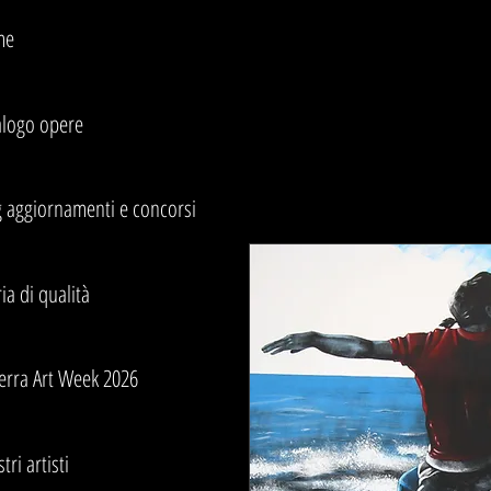
me
alogo opere
g aggiornamenti e concorsi
ia di qualità
erra Art Week 2026
stri artisti