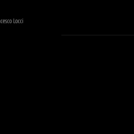
ncesco Locci