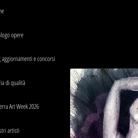
me
alogo opere
g aggiornamenti e concorsi
ia di qualità
erra Art Week 2026
stri artisti