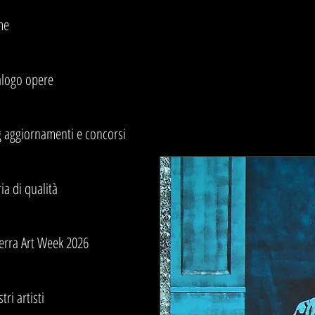
me
alogo opere
g aggiornamenti e concorsi
ia di qualità
erra Art Week 2026
stri artisti