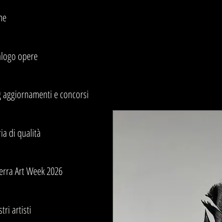
me
alogo opere
g aggiornamenti e concorsi
ia di qualità
erra Art Week 2026
stri artisti