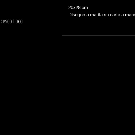
20x28 cm
Disegno a matita su carta a mano
ncesco Locci