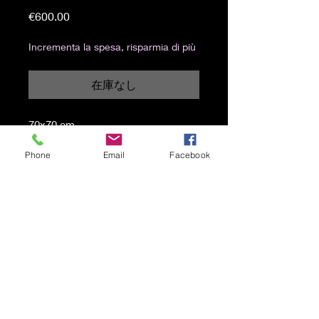
価
€600.00
格
Incrementa la spesa, risparmia di più
在庫なし
70x70 cm
Acrilico e spray su tela
Phone
Email
Facebook
Spedizione gratuita
© 2021 by カレン・ロジェロ
Wix.com