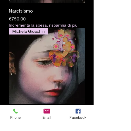
Narcisismo
価格
€750.00
Incrementa la spesa, risparmia di più
Michela Gioachin
Psicosi
Phone
Email
Facebook
価格
€600.00
Incrementa la spesa, risparmia di più