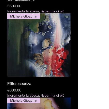
価格
€600.00
Incrementa la spesa, risparmia di più
Michela Gioachin
Efflorescenza
価格
€600.00
Incrementa la spesa, risparmia di più
Michela Gioachin