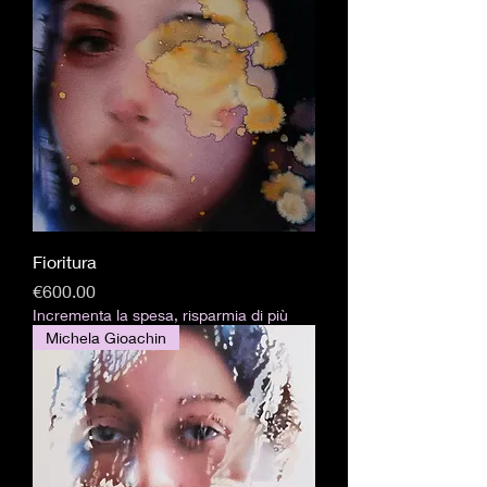
Fioritura
価格
€600.00
Incrementa la spesa, risparmia di più
Michela Gioachin