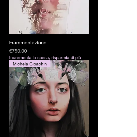
Frammentazione
価格
€750.00
Incrementa la spesa, risparmia di più
Michela Gioachin