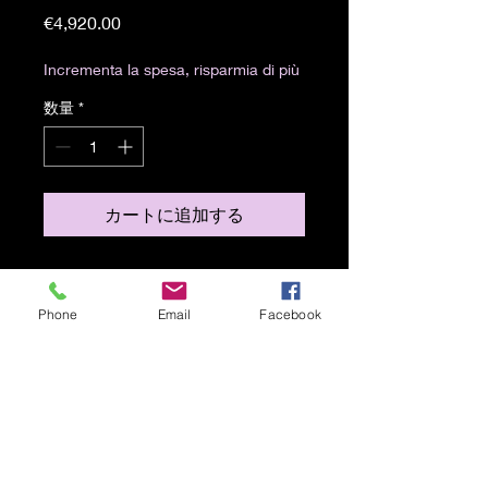
価
€4,920.00
格
Incrementa la spesa, risparmia di più
数量
*
カートに追加する
Tempera grassa e olio su tavola
(61x62)
Phone
Email
Facebook
Spedizione gratuita in tutto il
mondo