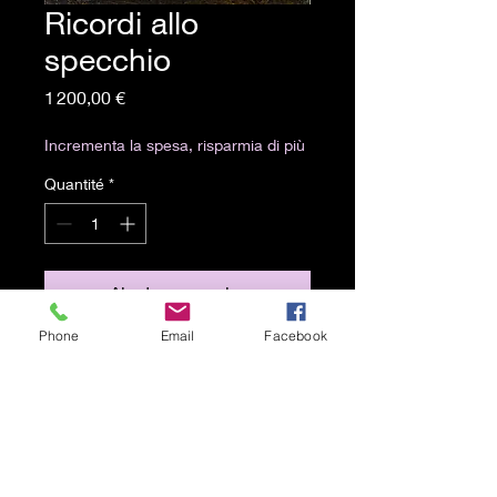
Ricordi allo
specchio
Prix
1 200,00 €
Incrementa la spesa, risparmia di più
Quantité
*
Ajouter au panier
Phone
Email
Facebook
Olio su tela 80x90 cm
Spedizione gratuita