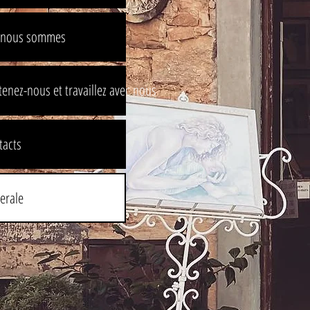
 nous sommes
enez-nous et travaillez avec nous
tacts
erale