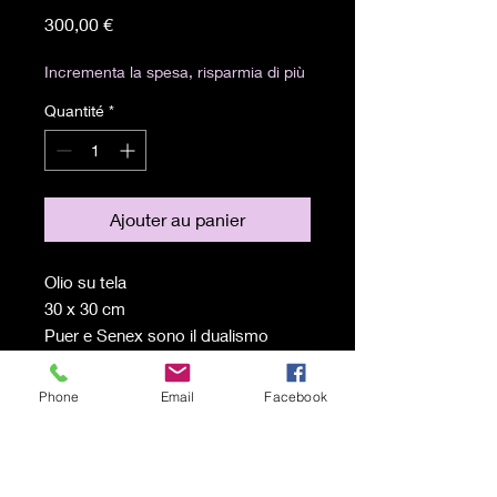
Prix
300,00 €
Incrementa la spesa, risparmia di più
Quantité
*
Ajouter au panier
Olio su tela
30 x 30 cm
Puer e Senex sono il dualismo
presente in ogni persona, la parte
più adulta e la parte bambina
Phone
Email
Facebook
che cercano di trovare il proprio
equilibrio.