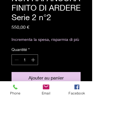
FINITO DI ARDERE
Serie 2 n°2
Prix
550,00 €
Incrementa la spesa, risparmia di più
Quantité
*
Ajouter au panier
Phone
Email
Facebook
Olio e grafite e fuoco su carta su
legno (25x25)
Spedizione gratuita