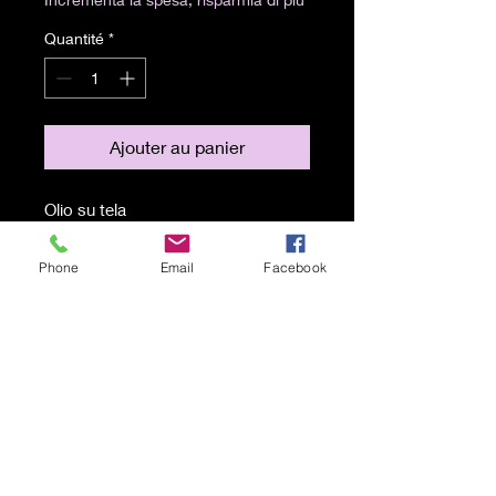
Quantité
*
Ajouter au panier
Olio su tela
26x36 cm
Phone
Email
Facebook
Spedizione a carico del
destinatario
© 2021 par Karen Lojelo Fièrement
créé avec
Wix.com