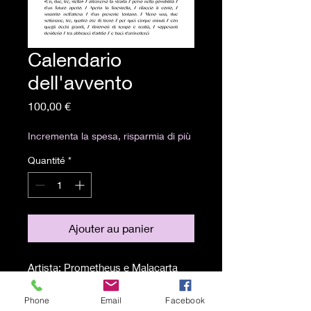
Calendario
dell'avvento
Prix
100,00 €
Incrementa la spesa, risparmia di più
Quantité
*
Ajouter au panier
Artista: Prometheus e Malacarta
Tecnica: Mixed media on paper,
collage e poesia
Phone
Email
Facebook