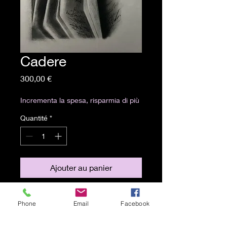
Cadere
Prix
300,00 €
Incrementa la spesa, risparmia di più
Quantité
*
Ajouter au panier
33x25 cm
Phone
Email
Facebook
Polvere di carboncino e grafite su
carta