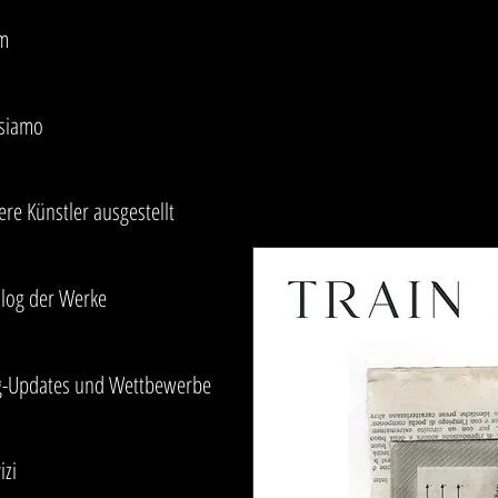
m
 siamo
re Künstler ausgestellt
alog der Werke
g-Updates und Wettbewerbe
izi