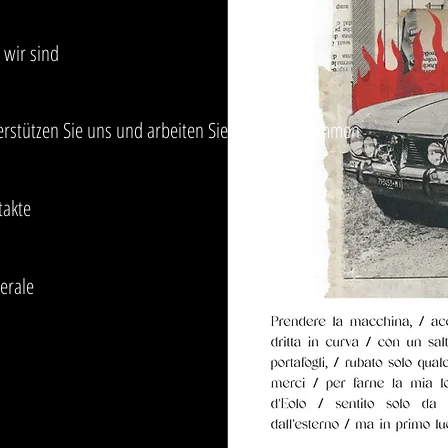
 wir sind
erstützen Sie uns und arbeiten Sie mit uns zusammen
takte
erale