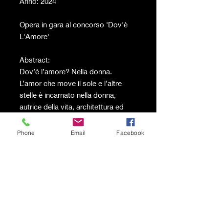
Anno: 2024
Opera in gara al concorso 'Dov'è
L'Amore'
Abstract:
Dov’è l’amore? Nella donna.
L’amor che move il sole e l’altre
stelle è incarnato nella donna,
autrice della vita, architettura ed
architetto, simbolo della perfezione.
Il solo sguardo è un invito
Phone
Email
Facebook
all’amore.
Fonte di bellezza, portatrice di
armoniche geometrie è principio
generatore e irradiazione della
perfezione del cosmo.