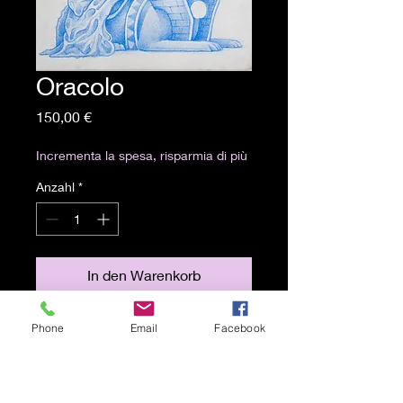
Oracolo
Preis
150,00 €
Incrementa la spesa, risparmia di più
Anzahl
*
In den Warenkorb
14,5x20 cm
Phone
Email
Facebook
Matita blu su carta