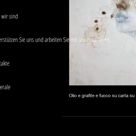
 wir sind
erstützen Sie uns und arbeiten Sie mit uns zusammen
takte
erale
Olio e grafite e fuoco su carta su