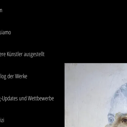
m
 siamo
re Künstler ausgestellt
alog der Werke
g-Updates und Wettbewerbe
izi