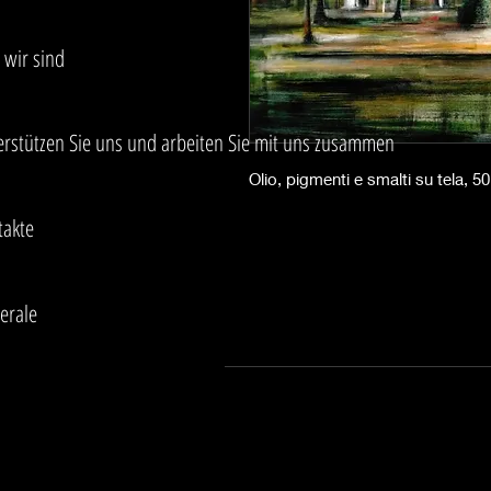
 wir sind
erstützen Sie uns und arbeiten Sie mit uns zusammen
Olio, pigmenti e smalti su tela, 5
takte
erale