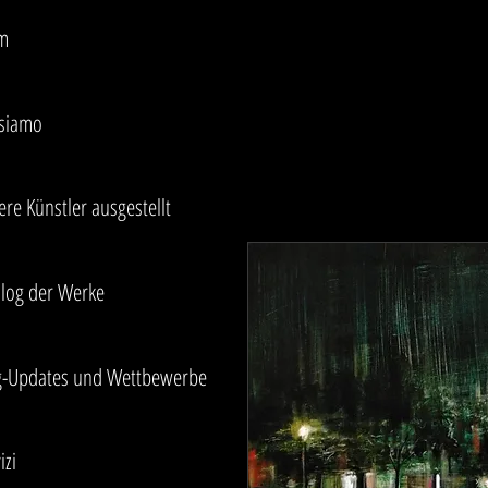
m
 siamo
re Künstler ausgestellt
alog der Werke
g-Updates und Wettbewerbe
izi