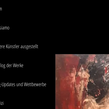
m
 siamo
re Künstler ausgestellt
alog der Werke
g-Updates und Wettbewerbe
izi