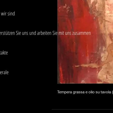
 wir sind
erstützen Sie uns und arbeiten Sie mit uns zusammen
takte
erale
Tempera grassa e olio su tavola 