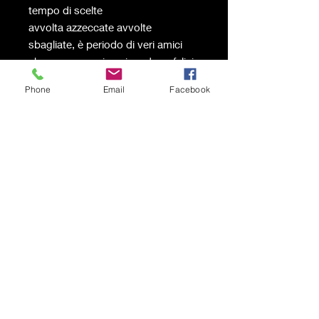
tempo di scelte
avvolta azzeccate avvolte
sbagliate, è periodo di veri amici
che con un sorriso ci rendono felici.
È il tempo dei primi amori che
Phone
Email
Facebook
rimangano nel cuore tutta la vita, il
tempo di novità ma anche di litigi
per un pò di libertà. L’adolescenza è
un periodo di passaggio lungo o
breve, ma sempre un viaggio.
Spedizione a carico del
destinatario
© 2021 von Karen Lojelo Stolz