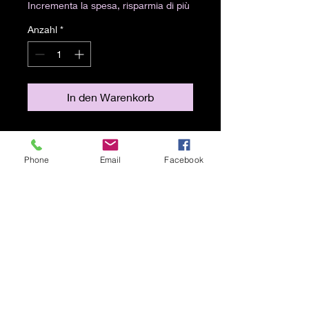
Incrementa la spesa, risparmia di più
Anzahl
*
In den Warenkorb
Acrilico su tela
30x40 cm Anno 2016
Phone
Email
Facebook
Spedizione gratuita
© 2021 von Karen Lojelo Stolz
erstellt mit
Wix.com