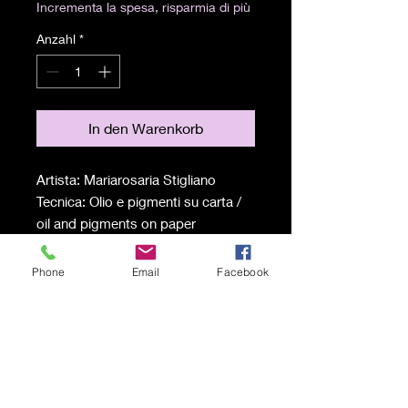
Incrementa la spesa, risparmia di più
Anzahl
*
In den Warenkorb
Artista: Mariarosaria Stigliano
Tecnica: Olio e pigmenti su carta /
oil and pigments on paper
Misure: 56x76 cm
Anno: 2024
Phone
Email
Facebook
Spedizione a carico del
destinatario