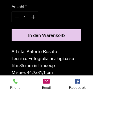
Anzahl
*
In den Warenkorb
Artista: Antonio Rosato
Tecnica: Fotografia analogica su
film 35 mm in filmsoup
Misure: 44,2x31,1 cm
Anno: 2024
€ 600 serie completa (5 pezzi),
Phone
Email
Facebook
Spedizione a carico del
destinatario