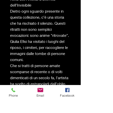
dell'Invisibile
Dietro ogni sguardo presente in
questa collezione, c’è una storia
che ha rischiato il silenzio. Questi
ritratti non sono semplici
evocazioni: sono anime "ritrovate".
Giulia Efisi ha visitato i luoghi del
riposo, i cimiteri, per raccogliere le
immagini dalle tombe di persone
comuni.
Che si tratti di persone amate
scomparse di recente o di volti
dimenticati di un secolo fa, l'artista
ha scelto di estrapolarli dall'oblio
del marmo per riportarli alla luce.
Phone
Email
Facebook
Sono gli "invisibili", coloro che non
hanno lasciato monumenti ma solo
un volto impresso su una foto che il