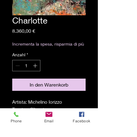
Charlotte
Preis
8.360,00 €
Incrementa la spesa, risparmia di più
Anzahl
*
In den Warenkorb
Artista: Michelino Iorizzo
Tecnica: Olio e tempera grassa su
tavola
Phone
Email
Facebook
Misure: 119x90 cm
Anno: 2025