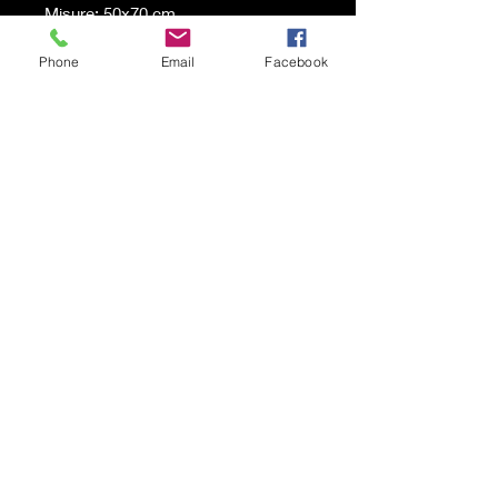
Misure: 50x70 cm
Anno: 2024
Phone
Email
Facebook
Spedizione a carico del
destinatario
© 2021 von Karen Lojelo Stolz
erstellt mit
Wix.com