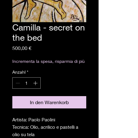
Camilla - secret on
the bed
Preis
500,00 €
Incrementa la spesa, risparmia di più
Anzahl
*
In den Warenkorb
Artista: Paolo Paolini
Tecnica: Olio, acrilico e pastelli a
olio su tela