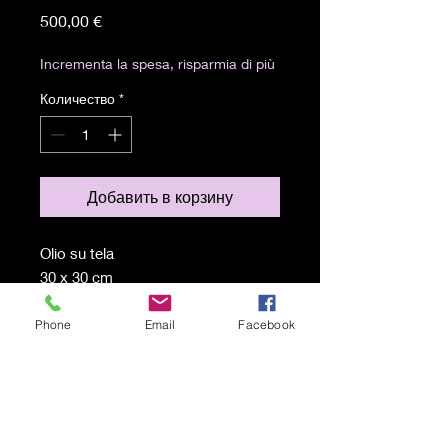
Цена
500,00 €
Incrementa la spesa, risparmia di più
Количество
*
Добавить в корзину
Olio su tela
30 x 30 cm
Visioni narra di un sogno tra vite
passate, antiche e esperienze
Phone
Email
Facebook
ancora non vissute.
Spedizione gratuita