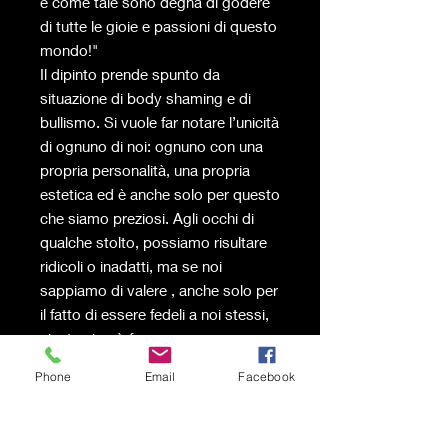
e come tale sono degna di godere
di tutte le gioie e passioni di questo
mondo!"
Il dipinto prende spunto da
situazione di body shaming e di
bullismo. Si vuole far notare l’unicità
di ognuno di noi: ognuno con una
propria personalità, una propria
estetica ed è anche solo per questo
che siamo preziosi. Agli occhi di
qualche stolto, possiamo risultare
ridicoli o inadatti, ma se noi
sappiamo di valere , anche solo per
il fatto di essere fedeli a noi stessi,
niente ci può far pensare
diversamente!
Phone
Email
Facebook
L’espressione crucciata della
ragazza vuole trasmettere la
riflessione, e, il volo delle farfalle la