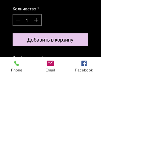
Количество
*
Добавить в корзину
Acrilico su carta
Phone
Email
Facebook
Spedizione gratuita
© 2021 Карен Ложело Создано с
гордостью вместе с
Wix.com