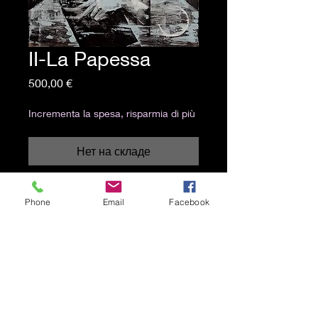
II-La Papessa
Цена
500,00 €
Incrementa la spesa, risparmia di più
Нет на складе
50x70 cm
Phone
Email
Facebook
Acrilico su tela
Spedizione gratuita